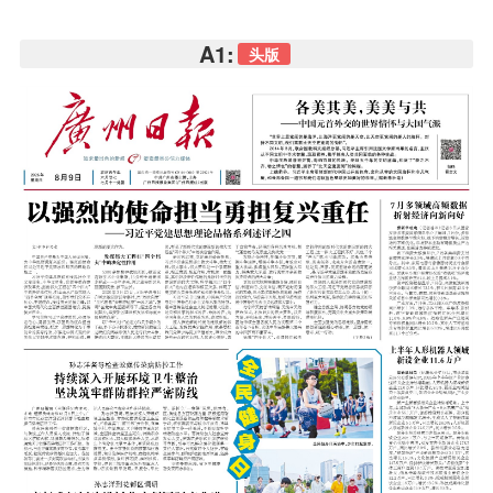
A1:
头版