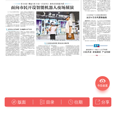
版面
目录
往期
分享