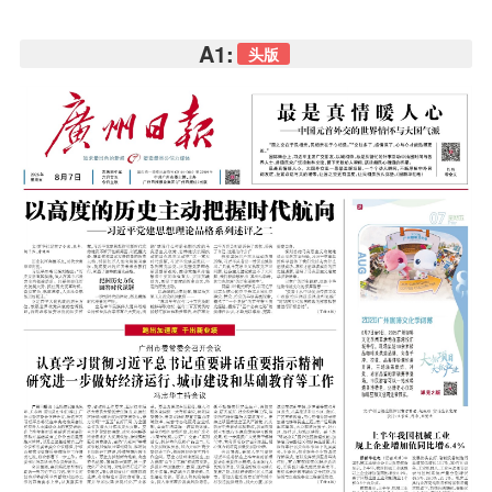
A1:
头版