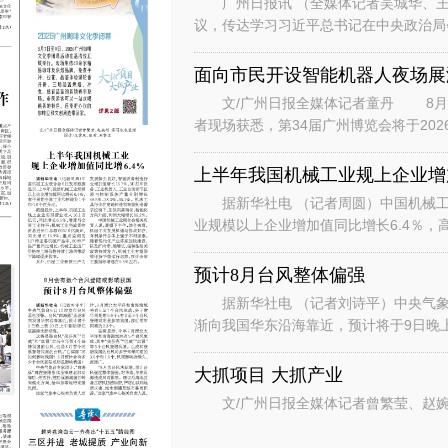
广州日报讯 （全媒体记者吴城华、王
议，传达学习习近平总书记在中央政治局
时的重要讲话重要指示和对基础教育工作
面向市民开设智能机器人夜场展
文/广州日报全媒体记者童丹 8月6
者现场获悉，第34届广州博览会将于202
行“主宾+国际、场内+场外、
上半年我国机械工业规上企业增加
据新华社电 （记者周圆）中国机械工
业规模以上企业增加值同比增长6.4％，
数据显示，上半年，机械工业规
预计8月台风整体偏强
据新华社电 （记者刘诗平）中央气象台
渐向我国华东沿海靠近，预计将于9日晚
是继台风“美莎克”“巴威”和“
大抓项目 大抓产业