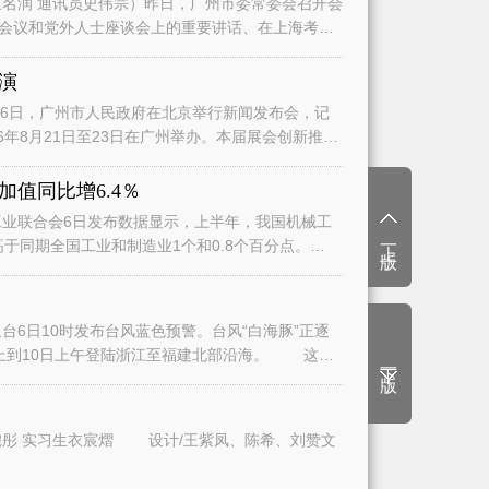
名润 通讯员史伟宗）昨日，广州市委常委会召开会
会议和党外人士座谈会上的重要讲话、在上海考察
演
日，广州市人民政府在北京举行新闻发布会，记
6年8月21日至23日在广州举办。本届展会创新推
值同比增6.4％
业联合会6日发布数据显示，上半年，我国机械工
上一版
高于同期全国工业和制造业1个和0.8个百分点。
6日10时发布台风蓝色预警。台风“白海豚”正逐
上到10日上午登陆浙江至福建北部沿海。 这将
下一版
文/广州日报全媒体记者曾繁莹、赵婉彤 实习生衣宸熠 设计/王紫凤、陈希、刘赞文