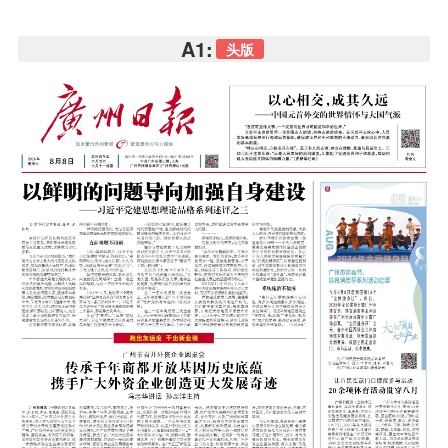
A1:
头版