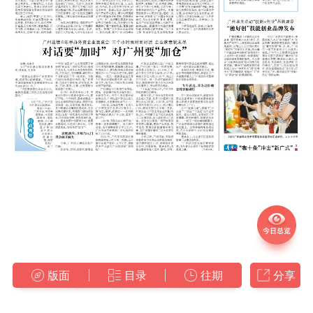
版面
目录
往期
分享