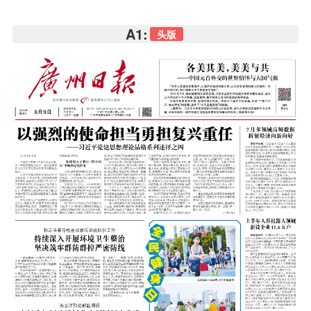
A1:
头版