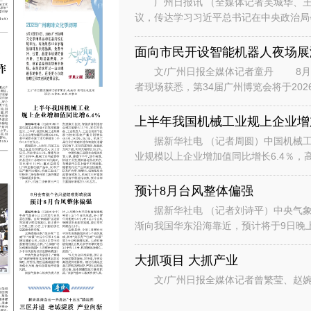
广州日报讯 （全媒体记者吴城华、王
议，传达学习习近平总书记在中央政治局
时的重要讲话重要指示和对基础教育工作
面向市民开设智能机器人夜场展
文/广州日报全媒体记者童丹 8月6
者现场获悉，第34届广州博览会将于202
行“主宾+国际、场内+场外、
上半年我国机械工业规上企业增加
据新华社电 （记者周圆）中国机械工
业规模以上企业增加值同比增长6.4％，
数据显示，上半年，机械工业规
预计8月台风整体偏强
据新华社电 （记者刘诗平）中央气象台
渐向我国华东沿海靠近，预计将于9日晚
是继台风“美莎克”“巴威”和“
大抓项目 大抓产业