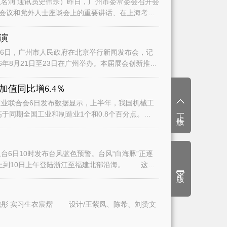
名润 通讯员史伟宗）昨日，广州市委常委会召开会
会议和党外人士座谈会上的重要讲话、在上海考察
演
日，广州市人民政府在北京举行新闻发布会，记
6年8月21日至23日在广州举办。本届展会创新推
值同比增6.4％
业联合会6日发布数据显示，上半年，我国机械工
上一版
高于同期全国工业和制造业1个和0.8个百分点。
6日10时发布台风蓝色预警。台风“白海豚”正逐
上到10日上午登陆浙江至福建北部沿海。 这将
下一版
文/广州日报全媒体记者曾繁莹、赵婉彤 实习生衣宸熠 设计/王紫凤、陈希、刘赞文