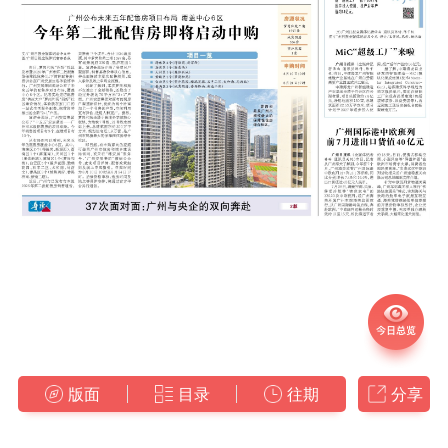
版面
目录
往期
分享