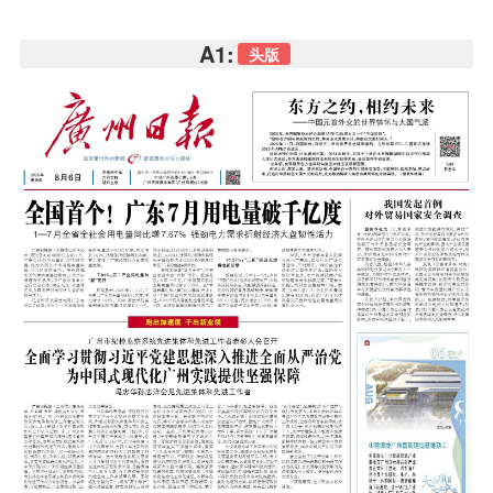
A1:
头版