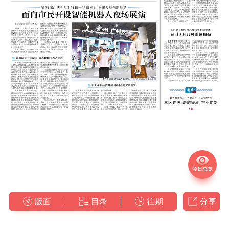
版面
目录
往期
分享