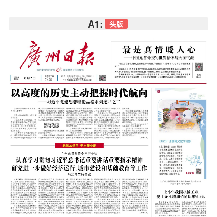
A1:
头版