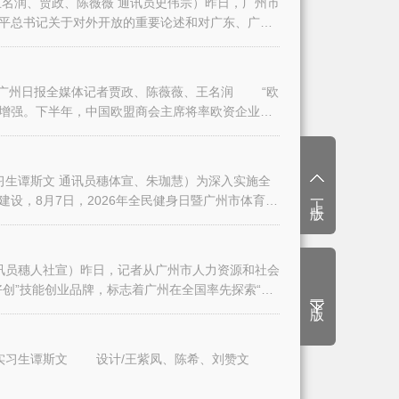
名润、贾政、陈薇薇 通讯员史伟宗）昨日，广州市
平总书记关于对外开放的重要论述和对广东、广州
日报全媒体记者贾政、陈薇薇、王名润 “欧
增强。下半年，中国欧盟商会主席将率欧资企业代
生谭斯文 通讯员穗体宣、朱珈慧）为深入实施全
上一版
设，8月7日，2026年全民健身日暨广州市体育
讯员穗人社宣）昨日，记者从广州市人力资源和社会
创”技能创业品牌，标志着广州在全国率先探索“技
下一版