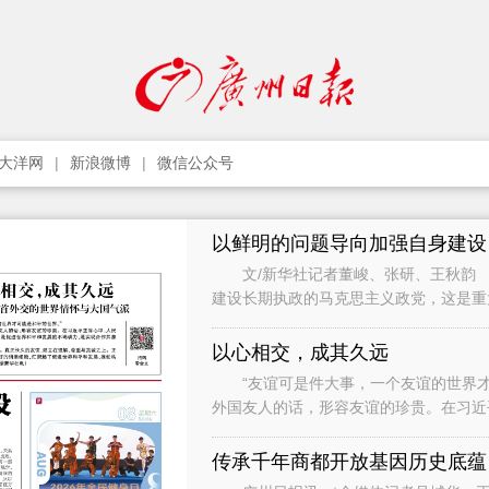
大洋网
新浪微博
微信公众号
以鲜明的问题导向加强自身建设
文/新华社记者董峻、张研、王秋韵 
建设长期执政的马克思主义政党，这是
党作为世界上最大的马克思主义执政党
以心相交，成其久远
“友谊可是件大事，一个友谊的世界才
外国友人的话，形容友谊的珍贵。在习近
础，是促进世界和平和发展的不竭动力，
传承千年商都开放基因历史底蕴