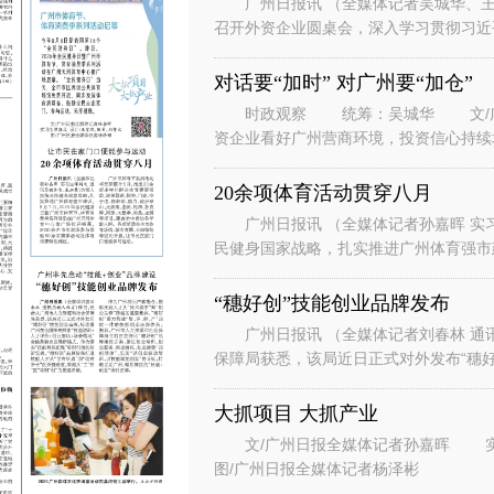
广州日报讯 （全媒体记者吴城华、王
召开外资企业圆桌会，深入学习贯彻习近
系列重要讲话重要指示精神，落实省委、
对话要“加时” 对广州要“加仓”
时政观察 统筹：吴城华 文/广州
资企业看好广州营商环境，投资信心持续
表团到访广州。” “华南美国
20余项体育活动贯穿八月
广州日报讯 （全媒体记者孙嘉晖 实习
民健身国家战略，扎实推进广州体育强市建
节、体育消费季系列活动在广州天河
“穗好创”技能创业品牌发布
广州日报讯 （全媒体记者刘春林 通
保障局获悉，该局近日正式对外发布“穗好
能培训+人才评价+创业孵化+场景
大抓项目 大抓产业
文/广州日报全媒体记者孙嘉晖 实习生谭斯文 设计/王紫凤、陈希、刘赞文
图/广州日报全媒体记者杨泽彬