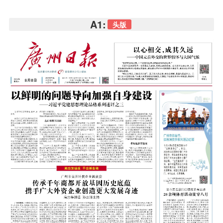
A1:
头版