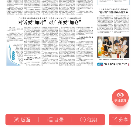
版面
目录
往期
分享