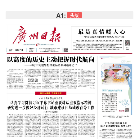
A1:
头版