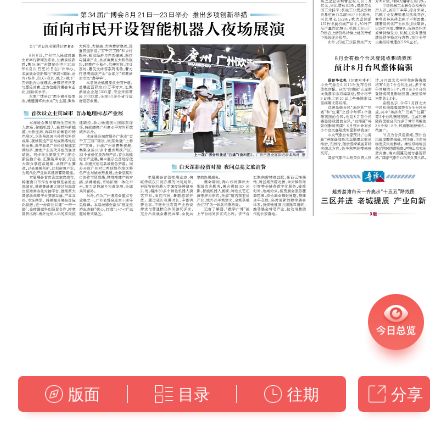
版面
目录
往期
分享