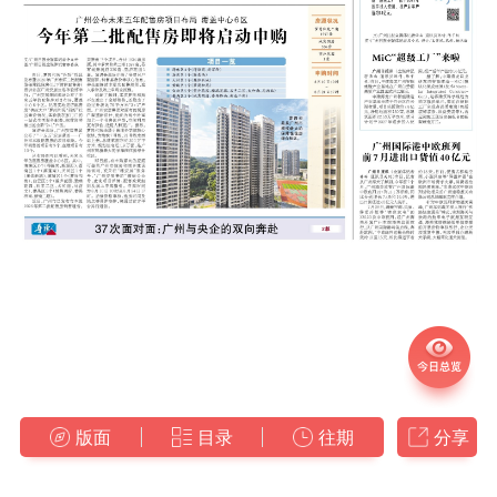
版面
目录
往期
分享