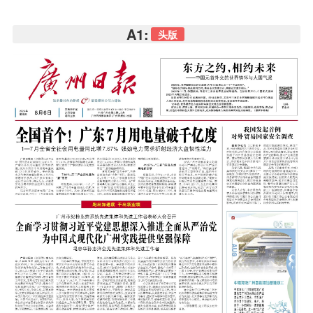
A1:
头版