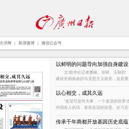
大洋网
新浪微博
微信公众号
以鲜明的问题导向加强自身建设
文/新华社记者董峻、张研、王秋韵 
建设长期执政的马克思主义政党，这是
党作为世界上最大的马克思主义执政党
以心相交，成其久远
“友谊可是件大事，一个友谊的世界才
外国友人的话，形容友谊的珍贵。在习近
础，是促进世界和平和发展的不竭动力，
传承千年商都开放基因历史底蕴