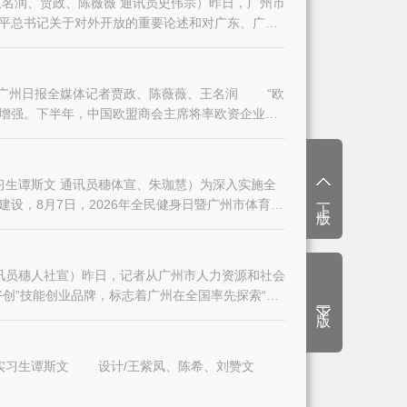
名润、贾政、陈薇薇 通讯员史伟宗）昨日，广州市
平总书记关于对外开放的重要论述和对广东、广州
日报全媒体记者贾政、陈薇薇、王名润 “欧
增强。下半年，中国欧盟商会主席将率欧资企业代
生谭斯文 通讯员穗体宣、朱珈慧）为深入实施全
上一版
设，8月7日，2026年全民健身日暨广州市体育
讯员穗人社宣）昨日，记者从广州市人力资源和社会
创”技能创业品牌，标志着广州在全国率先探索“技
下一版