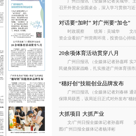
广州日报讯 （全媒体记者吴城华、王
召开外资企业圆桌会，深入学习贯彻习近
系列重要讲话重要指示精神，落实省委、
对话要“加时” 对广州要“加仓”
时政观察 统筹：吴城华 文/广州
资企业看好广州营商环境，投资信心持续
表团到访广州。” “华南美国
20余项体育活动贯穿八月
广州日报讯 （全媒体记者孙嘉晖 实习
民健身国家战略，扎实推进广州体育强市建
节、体育消费季系列活动在广州天河
“穗好创”技能创业品牌发布
广州日报讯 （全媒体记者刘春林 通
保障局获悉，该局近日正式对外发布“穗好
能培训+人才评价+创业孵化+场景
大抓项目 大抓产业
文/广州日报全媒体记者孙嘉晖 实习生谭斯文 设计/王紫凤、陈希、刘赞文
图/广州日报全媒体记者杨泽彬