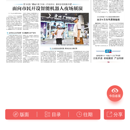
版面
目录
往期
分享