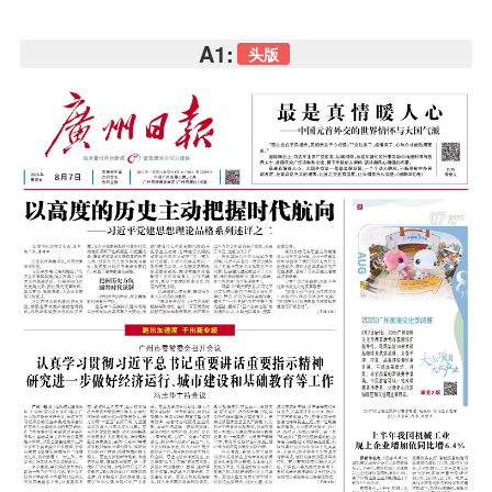
A1:
头版