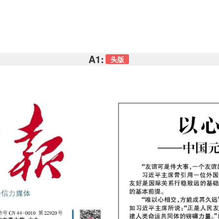
A1:
头版