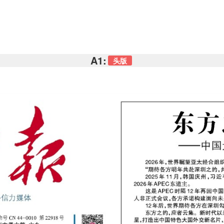
A1:
头版