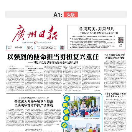
A1:
头版