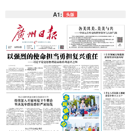
A1:
头版