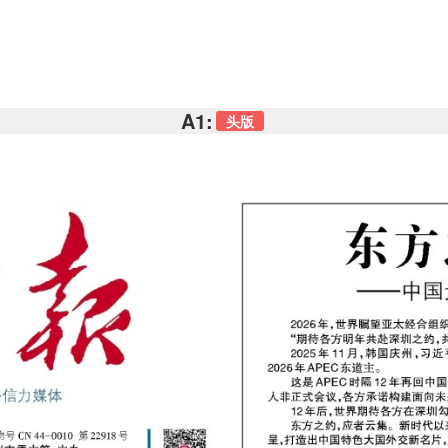
A1:
头版