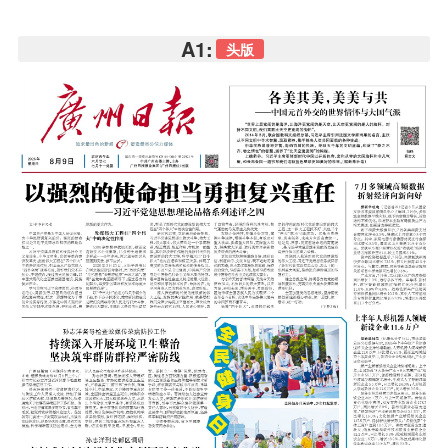
A1:
头版