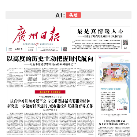
A1:
头版