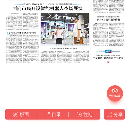
版面
目录
往期
分享