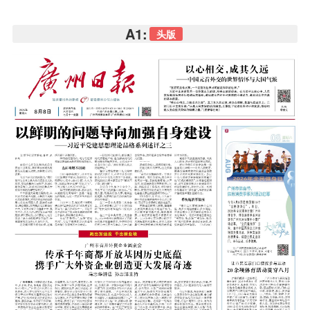
A1:
头版