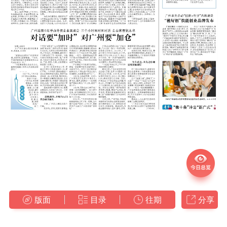
版面
目录
往期
分享