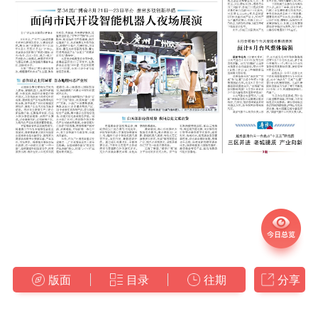
版面
目录
往期
分享