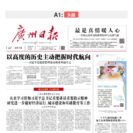
A1:
头版