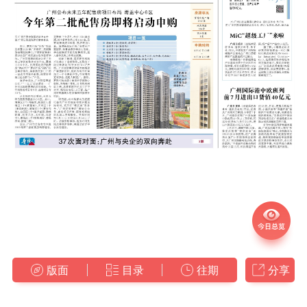
版面
目录
往期
分享