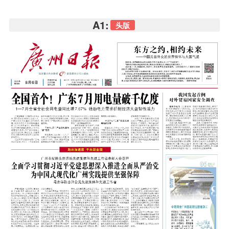
A1:
头版