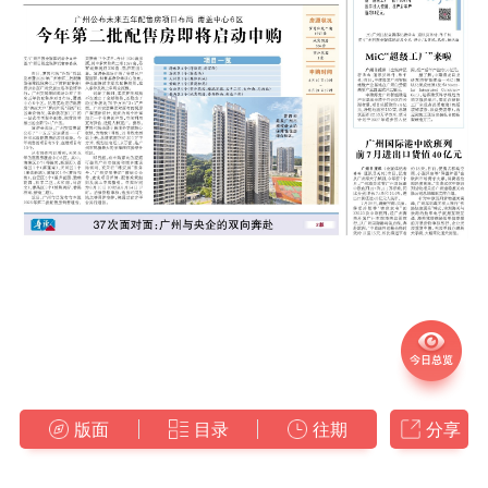
版面
目录
往期
分享