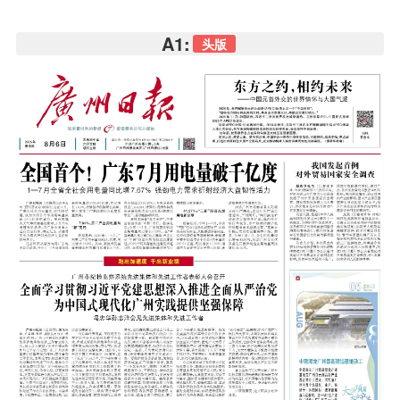
A1:
头版